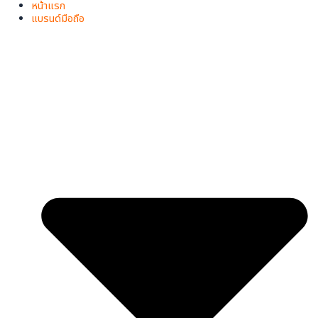
Skip
Original
Current
จำนวน
หน้าแรก
Original
Original
Original
Current
Current
Current
to
price
price
แบรนด์มือถือ
Rugged
price
price
price
price
price
price
content
was:
is:
was:
was:
was:
is:
is:
is:
Phone
฿9,999.00.
฿4,999.00.
฿5,999.00.
฿2,590.00.
฿2,990.00.
฿3,999.00.
฿1,790.00.
฿1,890.00.
รุ่น
BV4800
Pro
(หน้า
จอ
6.56
นิ้ว)
ชิ้น