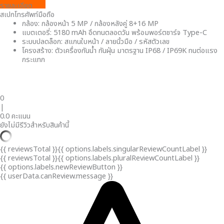
รายละเอียด
สเปกโทรศัพท์มือถือ
กล้อง: กล้องหน้า 5 MP / กล้องหลังคู่ 8+16 MP
แบตเตอรี่: 5180 mAh อึดทนตลอดวัน พร้อมพอร์ตชาร์จ Type-C
ระบบปลดล็อก: สแกนใบหน้า / ลายนิ้วมือ / รหัสตัวเลข
โครงสร้าง: ตัวเครื่องกันน้ำ กันฝุ่น มาตรฐาน IP68 / IP69K ทนต่อแรง
กระแทก
0
|
0.0 คะแนน
ยังไม่มีรีวิวสำหรับสินค้านี้
{{ reviewsTotal }}
{{ options.labels.singularReviewCountLabel }}
{{ reviewsTotal }}
{{ options.labels.pluralReviewCountLabel }}
{{ options.labels.newReviewButton }}
{{ userData.canReview.message }}