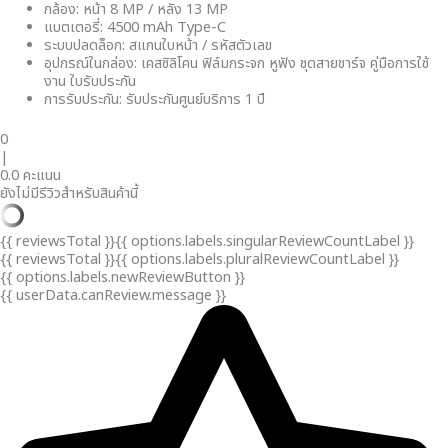
กล้อง: หน้า 8 MP / หลัง 13 MP
แบตเตอรี่: 4500 mAh Type-C
ระบบปลดล็อก: สแกนใบหน้า / รหัสตัวเลข
อุปกรณ์ในกล่อง: เคสซิลิโคน ฟิล์มกระจก หูฟัง ชุดสายชาร์จ คู่มือการใช้
งาน ใบรับประกัน
การรับประกัน: รับประกันศูนย์บริการ 1 ปี
0
|
0.0 คะแนน
ยังไม่มีรีวิวสำหรับสินค้านี้
{{ reviewsTotal }}
{{ options.labels.singularReviewCountLabel }}
{{ reviewsTotal }}
{{ options.labels.pluralReviewCountLabel }}
{{ options.labels.newReviewButton }}
{{ userData.canReview.message }}