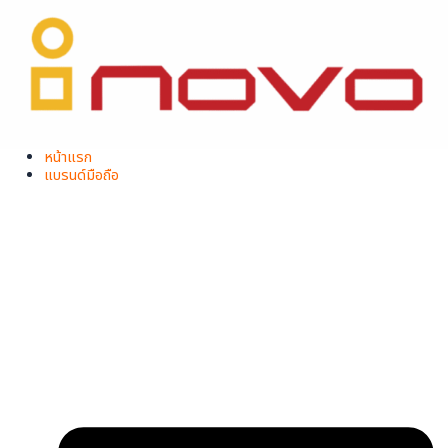
Skip
Original
Current
จำนวน
Original
Original
Original
Current
Current
Current
to
price
price
สมา
price
price
price
price
price
price
content
was:
is:
was:
was:
was:
is:
is:
is:
ร์ท
฿2,990.00.
฿1,890.00.
฿5,999.00.
฿2,590.00.
฿2,990.00.
฿3,999.00.
฿1,790.00.
฿1,890.00.
โฟน
Y03
Sum+
(
หน้า
หน้าแรก
จอ
แบรนด์มือถือ
6.5
นิ้ว
)
ชิ้น