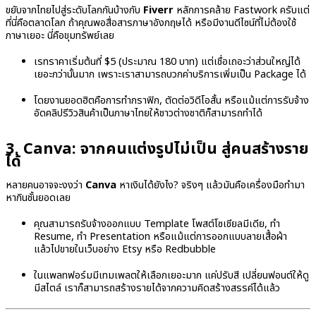
ขยับจากไทยไปสู่ระดับโลกกันบ้างกับ
Fiverr
หลักการคล้าย Fastwork ครับแต่
ที่นี่คือตลาดโลก ถ้าคุณพอสื่อสารภาษาอังกฤษได้ หรือมีงานดีไซน์ที่ไม่ต้องใช้
ภาษาเยอะ นี่คือขุมทรัพย์เลย
เรทราคาเริ่มต้นที่ $5 (ประมาณ 180 บาท) แต่เชื่อเถอะว่าส่วนใหญ่ได้
เยอะกว่านั้นมาก เพราะเราสามารถบวกค่าบริการเพิ่มเป็น Package ได้
โดยงานยอดฮิตคือการทำกราฟิก, ตัดต่อวิดีโอสั้น หรือแม้แต่การรับจ้าง
อัดคลิปรีวิวสินค้าเป็นภาษาไทยให้ชาวต่างชาติก็สามารถทำได้
3. Canva: จากคนแต่งรูปไม่เป็น สู่คนสร้างราย
ได้
หลายคนอาจจะงงว่า
Canva
หาเงินได้ยังไง? จริงๆ แล้วมันคือเครื่องมือทำมา
หากินชั้นยอดเลย
คุณสามารถรับจ้างออกแบบ Template โพสต์โซเชียลมีเดีย, ทำ
Resume, ทำ Presentation หรือแม้แต่การออกแบบลายเสื้อผ้า
แล้วไปขายในเว็บอย่าง Etsy หรือ Redbubble
ในแพลทฟอร์มมีเทมเพลตให้เลือกเยอะมาก แค่ปรับสี เปลี่ยนฟอนต์ให้ดู
มีสไตล์ เราก็สามารถสร้างรายได้จากความคิดสร้างสรรค์ได้แล้ว