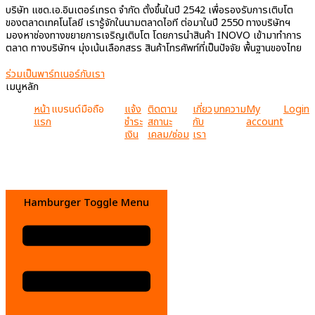
บริษัท แซด.เอ.อินเตอร์เทรด จำกัด ตั้งขึ้นในปี 2542 เพื่อรองรับการเติบโต
ของตลาดเทคโนโลยี เรารู้จักในนามตลาดไอที ต่อมาในปี 2550 ทางบริษัทฯ
มองหาช่องทางขยายการเจริญเติบโต โดยการนำสินค้า INOVO เข้ามาทำการ
ตลาด ทางบริษัทฯ มุ่งเน้นเลือกสรร สินค้าโทรศัพท์ที่เป็นปัจจัย พื้นฐานของไทย
ร่วมเป็นพาร์ทเนอร์กับเรา
เมนูหลัก
หน้า
แบรนด์มือถือ
แจ้ง
ติดตาม
เกี่ยว
บทความ
My
Login
แรก
ชำระ
สถานะ
กับ
account
เงิน
เคลม/ซ่อม
เรา
Hamburger Toggle Menu