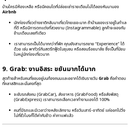
บ้านใครมีห้องเหลือ หรือมีคอนโดที่ปล่อยเช่ารายเดือนไม่ได้ลองหันมามอง
Airbnb
นักท่องเที่ยวต่างชาติกลับมาเที่ยวไทยเยอะมาก ถ้าบ้านของเราอยู่ในทำเล
ที่ดี หรือมีการตกแต่งที่สวยงาม (Instagrammable) ลูกค้าจะจองกัน
ข้ามเดือนเลยทีเดียว
เราสามารถเป็นได้มากกว่าที่พัก คุณยังสามารถขาย “Experience” ได้
ด้วย เช่น พาทัวร์กินสตรีทฟู้ดในชุมชน หรือสอนร้อยมาลัย ซึ่งเป็นที่นิยม
ในหมู่นักท่องเที่ยวมาก
9. Grab: งานอิสระ ขยันมากได้มาก
สุดท้ายสำหรับคนที่ชอบอยู่บนท้องถนนและอยากได้เงินรายวัน
Grab
คือคำตอบ
ที่คลาสสิกและมั่นคงที่สุด
จะขับรถส่งคน (GrabCar), ส่งอาหาร (GrabFood) หรือส่งพัสดุ
(GrabExpress) เราสามารถเลือกเวลาทำงานเองได้ 100%
คนที่มีรถและมีเวลาว่างหลังเลิกงาน หรือวันเสาร์-อาทิตย์ แค่ออกไปวิ่ง
ไม่กี่ชั่วโมงก็ได้ค่ากับข้าว ค่ากาแฟแล้ว