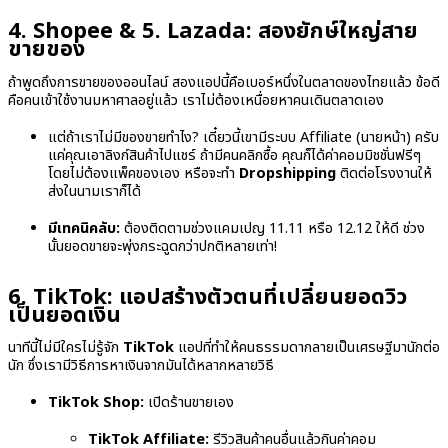
4. Shopee & 5. Lazada: สองยักษ์ใหญ่สาย
ขายของ
ถ้าพูดถึงการขายของออนไลน์ สองแอปนี้คือเบอร์หนึ่งในตลาดของไทยแล้ว ข้อดี
คือคนเข้าใช้งานมหาศาลอยู่แล้ว เราไม่ต้องเหนื่อยหาคนเดินตลาดเอง
แต่ถ้าเราไม่มีของขายทำไง? เดี๋ยวนี้เขามีระบบ Affiliate (นายหน้า) ครับ
แค่คุณเอาลิงก์สินค้าไปแชร์ ถ้ามีคนคลิกซื้อ คุณก็ได้ค่าคอมมิชชั่นฟรีๆ
โดยไม่ต้องแพ็คของเอง หรือจะทำ
Dropshipping
ติดต่อโรงงานให้
ส่งในนามเราก็ได้
มีเทคนิคลับ:
ต้องติดตามช่วงแคมเปญ 11.11 หรือ 12.12 ให้ดี ช่วง
นั้นยอดขายจะพุ่งกระฉูดกว่าปกติหลายเท่า!
6. TikTok: แอปสร้างตัวตนที่เปลี่ยนยอดวิว
เป็นยอดเงิน
นาทีนี้ไม่มีใครไม่รู้จัก
TikTok
แอปที่ทำให้คนธรรมดากลายเป็นเศรษฐีมานักต่อ
นัก ซึ่งเรามีวิธีการหาเงินจากมันได้หลากหลายวิธี
TikTok Shop:
เปิดร้านขายเอง
TikTok Affiliate:
รีวิวสินค้าคนอื่นแล้วกินค่าคอม