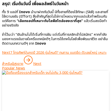
สรุป: เริ่มต้นวันนี้ เพื่อผลลัพธ์ในวันหน้า
ทั้ง 9 แอปที่
Inovo
นำมาฝากกันวันนี้ มีทั้งสายที่ต้องใช้ทักษะ (Skill) และสายที่
ใช้ความขยัน (Effort) สิ่งสำคัญที่สุดไม่ใช่การโหลดมาทุกแอปแล้วทำพร้อมกัน
แต่คือการ
“เลือกแอปที่เหมาะกับไลฟ์สไตล์ของเราที่สุด”
แล้วเริ่มลงมือทำ
อย่างจริงจัง
จำไว้นะว่า “เงินล้านไม่ได้เริ่มที่การฝัน แต่เริ่มที่การคลิกเข้าไปสมัคร” หากกำลัง
มองหาแรงบันดาลใจหรือเทคนิคดีๆ ในการใช้เทคโนโลยีเพื่อพัฒนาชีวิต อย่าลืม
ติดตามบทความดีๆ จาก
Inovo
Next
7 โทรศัพท์ปุ่มกดปี 2026 รุ่นไหนดี? ทนทาน แบตอึด ตัวเลขใหญ่ เหมาะ
สำหรับผู้สูงอายุ
Next
Popular News