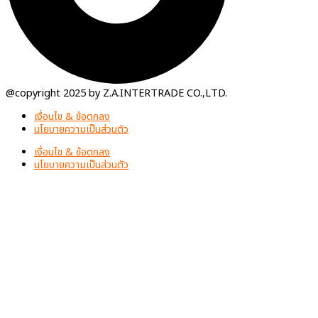
@copyright 2025 by Z.A.INTERTRADE CO.,LTD.
เงื่อนไข & ข้อตกลง
นโยบายความเป็นส่วนตัว
เงื่อนไข & ข้อตกลง
นโยบายความเป็นส่วนตัว
เว็บไซต์นี้ใช้คุกกี้
inovo ให้ความสำคัญต่อข้อมูลส่วนบุคคลของท่าน เพื่อการพัฒนาและปรับปรุง
เว็บไซต์ หากท่านใช้บริการเว็บไซต์นี้โดยไม่มีการปรับตั้งค่าใดๆ แสดงว่าท่าน
ยินยอมที่จะรับคุกกี้บนเว็บไซต์และ
นโยบายสิทธิส่วนบุคคลของเรา
ยอมรับ
ตั้งค่าความเป็นส่วนตัว
คุณสามารถเลือกการตั้งค่าคุกกี้โดยเปิด/ปิด คุกกี้ในแต่ละประเภทได้ตามความ
ต้องการ ยกเว้น คุกกี้ที่จำเป็น