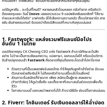
การมองหา “อาชีพเสริม” จึงเป็นทางเลือกที่สำหรับหลายๆคนในยุคนี้
แต่ปัญหาคือ… จะเริ่มที่ไหนดี? หลายคนกลัวโดนหลอก กลัวทำยาก หรือคิดว่า
ต้องลงทุนเยอะ วันนี้
Inovo
เลยขอรวบรวม 9 แอปพลิเคชันยอดฮิตที่ “ใช้งาน
ง่ายและหาเงินได้จริง” มาฝากกัน มีให้เลือกตามความถนัด ตั้งแต่สายอาร์ต สาย
ขยัน ยันสายคอนเทนต์ รับรองว่าต้องมีสักแอปที่เหมาะกับคุณแน่นอน!
1. Fastwork: แหล่งรวมฟรีแลนซ์มือโปร
อันดับ 1 ในไทย
แอปดังจากคุณ CK Cheong CEO แห่ง fastwork ถ้าเรามีทักษะอะไรสัก
อย่าง ไม่ว่าจะเป็นการเขียนบทความ, แปลภาษา, ออกแบบโลโก้ หรือแม้แต่การ
รับจ้างปลุกตอนเช้า
Fastwork
คือตลาดที่คุณต้องกระโดดเข้าไปหาโอากส
ด้วยตวามที่เป็นแพลตฟอร์มของไทย ทำให้คุยกับลูกค้าเข้าใจง่าย มีระบบ
ตัวกลางช่วยถือเงินให้ ไม่ต้องกลัวทำงานเสร็จแล้วโดนชิ่งหนี
ส่วนการเริ่มสมัครก็ง่ายมาก เพียง สมัครเป็นผู้ขาย ลงผลงาน
(Portfolio) ให้ดูน่าเชื่อถือ และตั้งราคาที่เหมาะสมในช่วงแรกเพื่อเก็บ
รีวิว
โอกาสมาแบบนี้ บอกเลยว่าพลาดไม่ได้ ถ้าเรามีฝีมือ ย่อมมีโอกาสแน่นอน
2. Fiverr: โกอินเตอร์ รับเงินดอลลาร์ให้ฉ่ำปอด