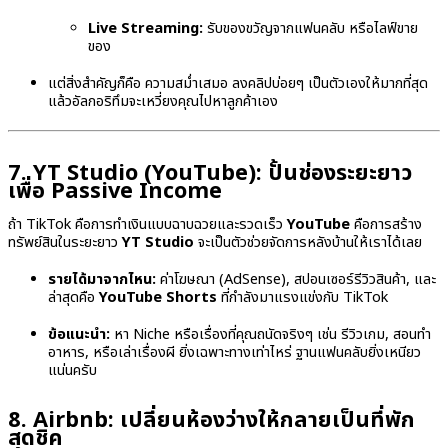
Live Streaming:
รับของขวัญจากแฟนคลับ หรือไลฟ์ขาย
ของ
แต่สิ่งสำคัญก็คือ ความสม่ำเสมอ ลงคลิปบ่อยๆ เป็นตัวเองให้มากที่สุด
แล้วอัลกอริทึมจะเหวี่ยงคุณไปหาลูกค้าเอง
7. YT Studio (YouTube): ปั้นช่องระยะยาว
เพื่อ Passive Income
ถ้า TikTok คือการทำเงินแบบฉาบฉวยและรวดเร็ว
YouTube
คือการสร้าง
ทรัพย์สินในระยะยาว
YT Studio
จะเป็นตัวช่วยจัดการหลังบ้านให้เราได้เลย
รายได้มาจากไหน:
ค่าโฆษณา (AdSense), สปอนเซอร์รีวิวสินค้า, และ
ล่าสุดคือ
YouTube Shorts
ที่กำลังมาแรงแข่งกับ TikTok
ข้อแนะนำ:
หา Niche หรือเรื่องที่คุณถนัดจริงๆ เช่น รีวิวเกม, สอนทำ
อาหาร, หรือเล่าเรื่องผี ยิ่งเฉพาะทางเท่าไหร่ ฐานแฟนคลับยิ่งเหนียว
แน่นครับ
8. Airbnb: เปลี่ยนห้องว่างให้กลายเป็นที่พัก
สุดชิค